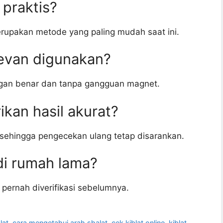
praktis?
erupakan metode yang paling mudah saat ini.
evan digunakan?
ngan benar dan tanpa gangguan magnet.
kan hasil akurat?
 sehingga pengecekan ulang tetap disarankan.
di rumah lama?
 pernah diverifikasi sebelumnya.
lat
,
cara mengetahui arah shalat
,
cek kiblat online
,
kiblat