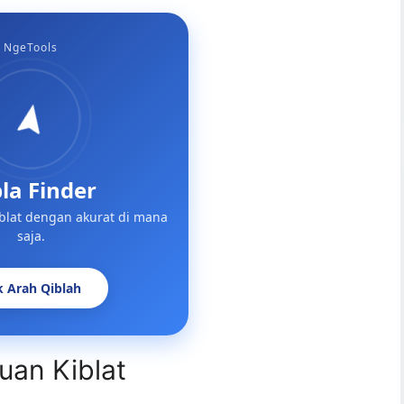
NgeTools
la Finder
blat dengan akurat di mana
saja.
k Arah Qiblah
an Kiblat