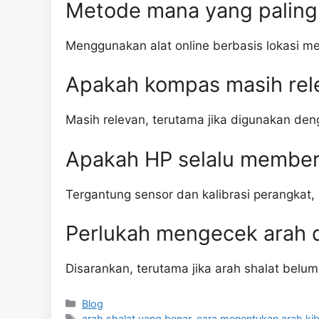
Metode mana yang paling 
Menggunakan alat online berbasis lokasi m
Apakah kompas masih rel
Masih relevan, terutama jika digunakan de
Apakah HP selalu memberi
Tergantung sensor dan kalibrasi perangkat,
Perlukah mengecek arah 
Disarankan, terutama jika arah shalat belum
Categories
Blog
Tags
arah shalat yang benar
,
cara menentukan arah kib