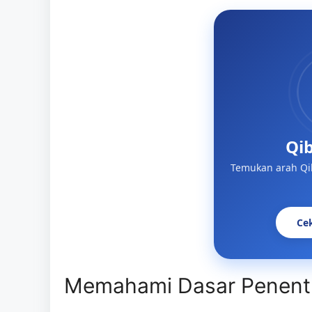
Qib
Temukan arah Qi
Ce
Memahami Dasar Penentu