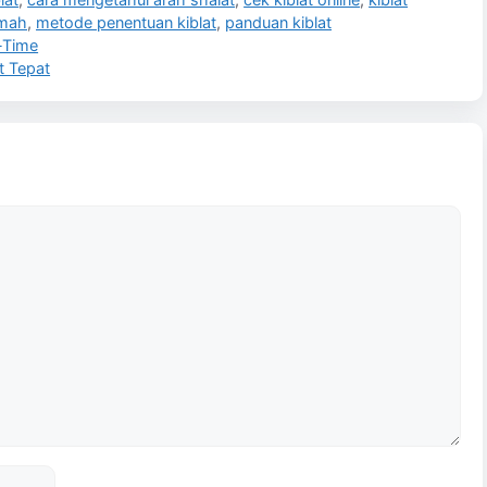
umah
,
metode penentuan kiblat
,
panduan kiblat
l-Time
t Tepat