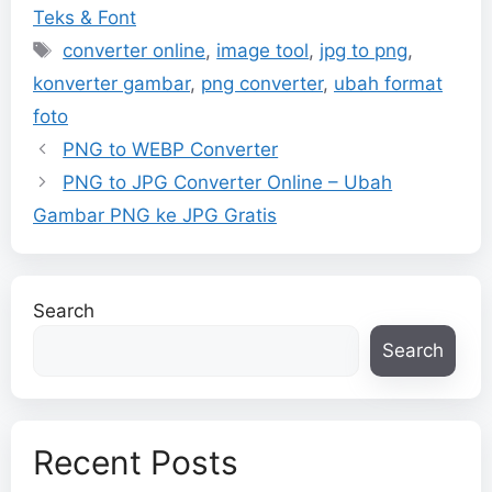
Teks & Font
Tags
converter online
,
image tool
,
jpg to png
,
konverter gambar
,
png converter
,
ubah format
foto
PNG to WEBP Converter
PNG to JPG Converter Online – Ubah
Gambar PNG ke JPG Gratis
Search
Search
Recent Posts