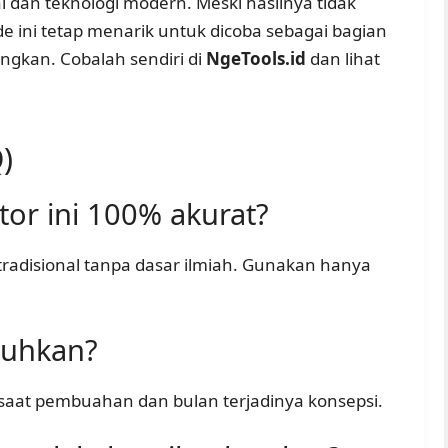
 dan teknologi modern. Meski hasilnya tidak
ini tetap menarik untuk dicoba sebagai bagian
gkan. Cobalah sendiri di
NgeTools.id
dan lihat
)
ator ini 100% akurat?
 tradisional tanpa dasar ilmiah. Gunakan hanya
tuhkan?
aat pembuahan dan bulan terjadinya konsepsi.