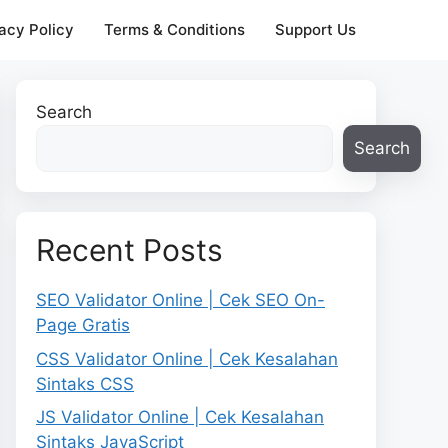
acy Policy
Terms & Conditions
Support Us
Search
Search
Recent Posts
SEO Validator Online | Cek SEO On-
Page Gratis
CSS Validator Online | Cek Kesalahan
Sintaks CSS
JS Validator Online | Cek Kesalahan
Sintaks JavaScript