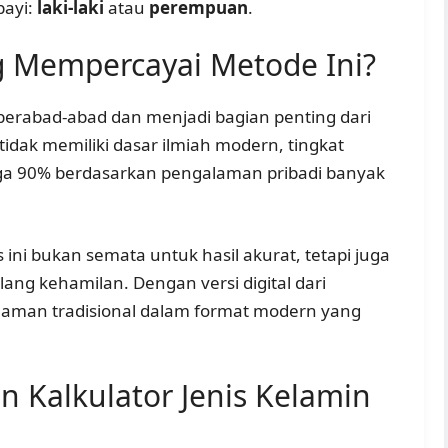
bayi:
laki-laki
atau
perempuan
.
 Mempercayai Metode Ini?
berabad-abad dan menjadi bagian penting dari
idak memiliki dasar ilmiah modern, tingkat
gga 90% berdasarkan pengalaman pribadi banyak
 ini bukan semata untuk hasil akurat, tetapi juga
ng kehamilan. Dengan versi digital dari
laman tradisional dalam format modern yang
 Kalkulator Jenis Kelamin