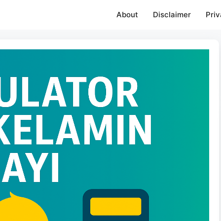
About
Disclaimer
Priv