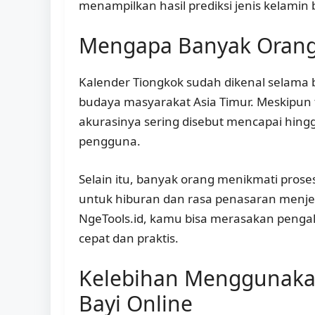
menampilkan hasil prediksi jenis kelamin 
Mengapa Banyak Orang
Kalender Tiongkok sudah dikenal selama 
budaya masyarakat Asia Timur. Meskipun t
akurasinya sering disebut mencapai hin
pengguna.
Selain itu, banyak orang menikmati proses
untuk hiburan dan rasa penasaran menjela
NgeTools.id, kamu bisa merasakan penga
cepat dan praktis.
Kelebihan Menggunakan
Bayi Online