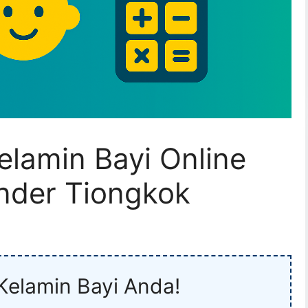
Kelamin Bayi Online
nder Tiongkok
Kelamin Bayi Anda!