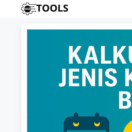
Skip
to
content