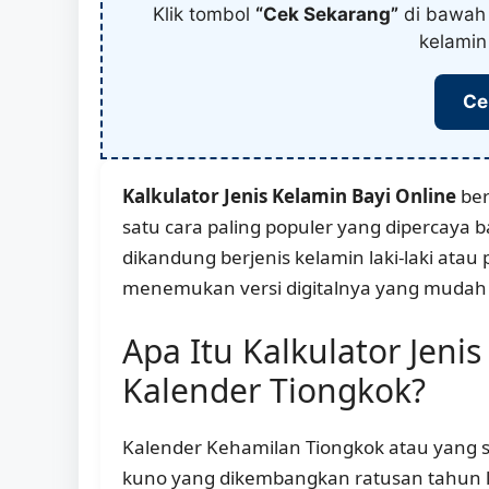
Klik tombol
“Cek Sekarang”
di bawah 
kelamin
Ce
Kalkulator Jenis Kelamin Bayi Online
ber
satu cara paling populer yang dipercaya
dikandung berjenis kelamin laki-laki ata
menemukan versi digitalnya yang mudah d
Apa Itu Kalkulator Jeni
Kalender Tiongkok?
Kalender Kehamilan Tiongkok atau yang s
kuno yang dikembangkan ratusan tahun lal