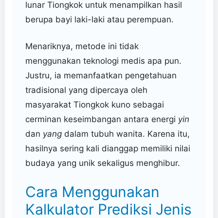
lunar Tiongkok untuk menampilkan hasil
berupa bayi laki-laki atau perempuan.
Menariknya, metode ini tidak
menggunakan teknologi medis apa pun.
Justru, ia memanfaatkan pengetahuan
tradisional yang dipercaya oleh
masyarakat Tiongkok kuno sebagai
cerminan keseimbangan antara energi
yin
dan
yang
dalam tubuh wanita. Karena itu,
hasilnya sering kali dianggap memiliki nilai
budaya yang unik sekaligus menghibur.
Cara Menggunakan
Kalkulator Prediksi Jenis