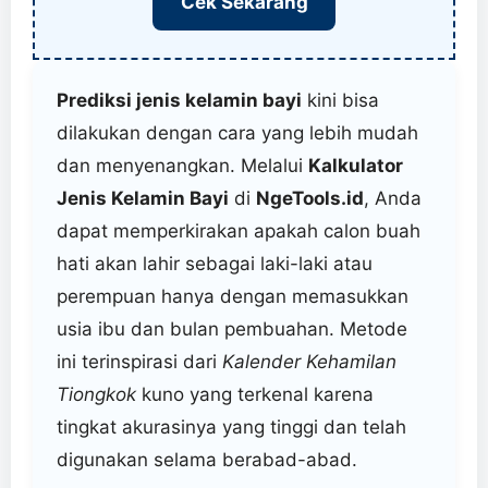
Cek Sekarang
Prediksi jenis kelamin bayi
kini bisa
dilakukan dengan cara yang lebih mudah
dan menyenangkan. Melalui
Kalkulator
Jenis Kelamin Bayi
di
NgeTools.id
, Anda
dapat memperkirakan apakah calon buah
hati akan lahir sebagai laki-laki atau
perempuan hanya dengan memasukkan
usia ibu dan bulan pembuahan. Metode
ini terinspirasi dari
Kalender Kehamilan
Tiongkok
kuno yang terkenal karena
tingkat akurasinya yang tinggi dan telah
digunakan selama berabad-abad.