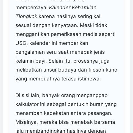
mempercayai
Kalender Kehamilan
Tiongkok
karena hasilnya sering kali
sesuai dengan kenyataan. Meski tidak
menggantikan pemeriksaan medis seperti
USG, kalender ini memberikan
pengalaman seru saat menebak jenis
kelamin bayi. Selain itu, prosesnya juga
melibatkan unsur budaya dan filosofi kuno
yang membuatnya terasa istimewa.
Di sisi lain, banyak orang menganggap
kalkulator ini sebagai bentuk hiburan yang
menambah kedekatan antara pasangan.
Misalnya, mereka bisa menebak bersama
lalu membandingkan hasilnya dengan