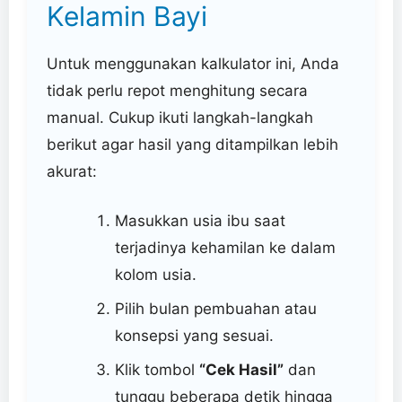
Kelamin Bayi
Untuk menggunakan kalkulator ini, Anda
tidak perlu repot menghitung secara
manual. Cukup ikuti langkah-langkah
berikut agar hasil yang ditampilkan lebih
akurat:
Masukkan usia ibu saat
terjadinya kehamilan ke dalam
kolom usia.
Pilih bulan pembuahan atau
konsepsi yang sesuai.
Klik tombol
“Cek Hasil”
dan
tunggu beberapa detik hingga