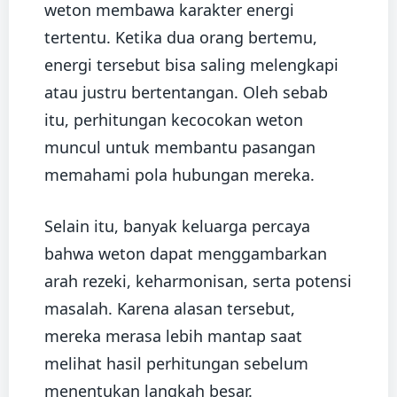
weton membawa karakter energi
tertentu. Ketika dua orang bertemu,
energi tersebut bisa saling melengkapi
atau justru bertentangan. Oleh sebab
itu, perhitungan kecocokan weton
muncul untuk membantu pasangan
memahami pola hubungan mereka.
Selain itu, banyak keluarga percaya
bahwa weton dapat menggambarkan
arah rezeki, keharmonisan, serta potensi
masalah. Karena alasan tersebut,
mereka merasa lebih mantap saat
melihat hasil perhitungan sebelum
menentukan langkah besar.