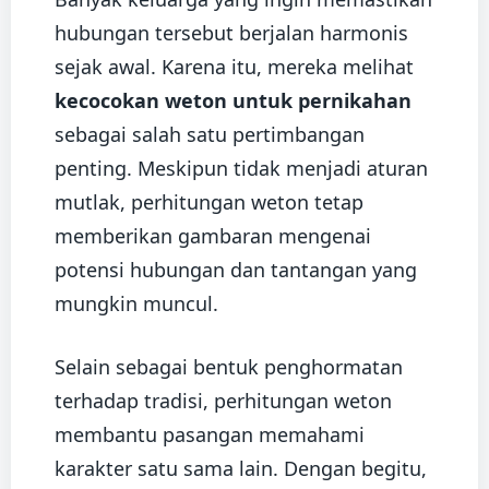
hubungan tersebut berjalan harmonis
sejak awal. Karena itu, mereka melihat
kecocokan weton untuk pernikahan
sebagai salah satu pertimbangan
penting. Meskipun tidak menjadi aturan
mutlak, perhitungan weton tetap
memberikan gambaran mengenai
potensi hubungan dan tantangan yang
mungkin muncul.
Selain sebagai bentuk penghormatan
terhadap tradisi, perhitungan weton
membantu pasangan memahami
karakter satu sama lain. Dengan begitu,