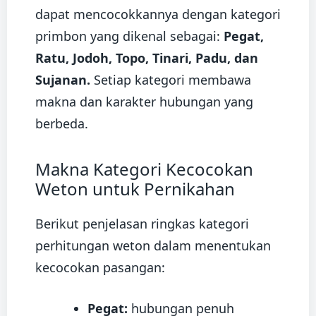
dapat mencocokkannya dengan kategori
primbon yang dikenal sebagai:
Pegat,
Ratu, Jodoh, Topo, Tinari, Padu, dan
Sujanan.
Setiap kategori membawa
makna dan karakter hubungan yang
berbeda.
Makna Kategori Kecocokan
Weton untuk Pernikahan
Berikut penjelasan ringkas kategori
perhitungan weton dalam menentukan
kecocokan pasangan:
Pegat:
hubungan penuh