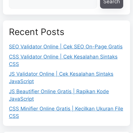
Search
Recent Posts
SEO Validator Online | Cek SEO On-Page Gratis
CSS Validator Online | Cek Kesalahan Sintaks
CSS
JS Validator Online | Cek Kesalahan Sintaks
JavaScript
JS Beautifier Online Gratis | Rapikan Kode
JavaScript
CSS Minifier Online Gratis | Kecilkan Ukuran File
CSS