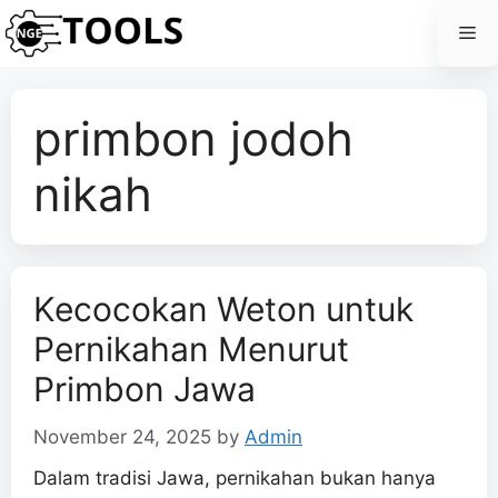
Skip
Me
to
content
primbon jodoh
nikah
Kecocokan Weton untuk
Pernikahan Menurut
Primbon Jawa
November 24, 2025
by
Admin
Dalam tradisi Jawa, pernikahan bukan hanya