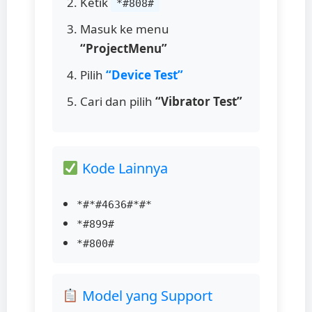
Ketik
*#808#
Masuk ke menu
“ProjectMenu”
Pilih
“Device Test”
Cari dan pilih
“Vibrator Test”
Kode Lainnya
*#*#4636#*#*
*#899#
*#800#
Model yang Support