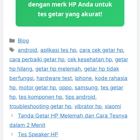
dengan merk HP Anda untuk
tes getar yang akurat!
Categories
Blog
Tags
android
,
aplikasi tes hp
,
cara cek getar hp
,
cara perbaiki getar hp
,
cek kesehatan hp
,
getar
hp hilang
,
getar hp melemah
,
getar hp tidak
berfungsi
,
hardware test
,
iphone
,
kode rahasia
hp
,
motor getar hp
,
oppo
,
samsung
,
tes getar
hp
,
tes komponen hp
,
tips android
,
troubleshooting getar hp
,
vibrator hp
,
xiaomi
Tanda Getar HP Melemah dan Cara Tesnya
dalam 2 Menit
Tes Speaker HP