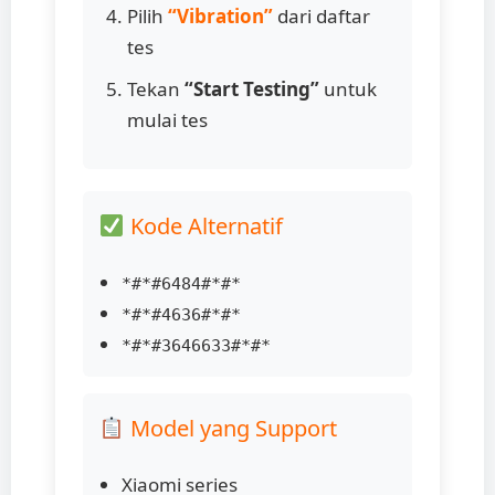
Pilih
“Vibration”
dari daftar
tes
Tekan
“Start Testing”
untuk
mulai tes
Kode Alternatif
*#*#6484#*#*
*#*#4636#*#*
*#*#3646633#*#*
Model yang Support
Xiaomi series