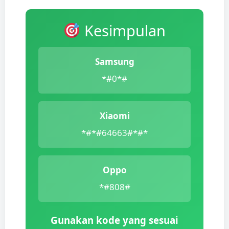
Kesimpulan
Samsung
*#0*#
Xiaomi
*#*#64663#*#*
Oppo
*#808#
Gunakan kode yang sesuai