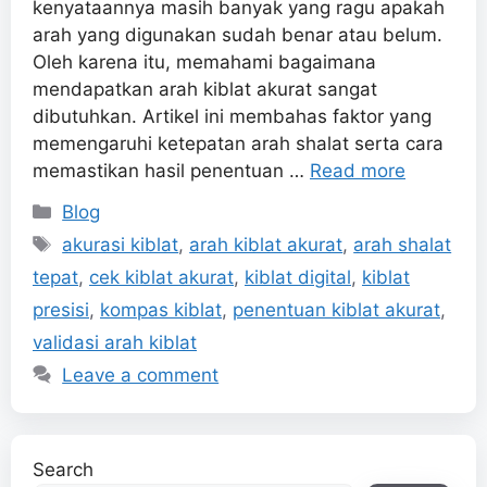
kenyataannya masih banyak yang ragu apakah
arah yang digunakan sudah benar atau belum.
Oleh karena itu, memahami bagaimana
mendapatkan arah kiblat akurat sangat
dibutuhkan. Artikel ini membahas faktor yang
memengaruhi ketepatan arah shalat serta cara
memastikan hasil penentuan …
Read more
Categories
Blog
Tags
akurasi kiblat
,
arah kiblat akurat
,
arah shalat
tepat
,
cek kiblat akurat
,
kiblat digital
,
kiblat
presisi
,
kompas kiblat
,
penentuan kiblat akurat
,
validasi arah kiblat
Leave a comment
Search