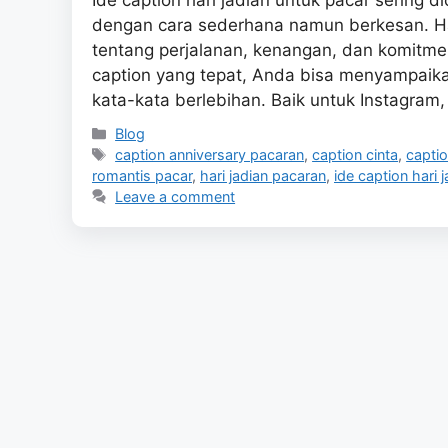
dengan cara sederhana namun berkesan. Har
tentang perjalanan, kenangan, dan komitme
caption yang tepat, Anda bisa menyampaika
kata-kata berlebihan. Baik untuk Instagra
Categories
Blog
Tags
caption anniversary pacaran
,
caption cinta
,
captio
romantis pacar
,
hari jadian pacaran
,
ide caption hari 
Leave a comment