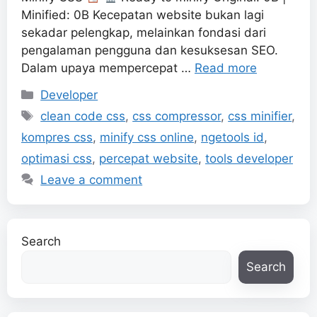
Minified: 0B Kecepatan website bukan lagi
sekadar pelengkap, melainkan fondasi dari
pengalaman pengguna dan kesuksesan SEO.
Dalam upaya mempercepat …
Read more
Categories
Developer
Tags
clean code css
,
css compressor
,
css minifier
,
kompres css
,
minify css online
,
ngetools id
,
optimasi css
,
percepat website
,
tools developer
Leave a comment
Search
Search