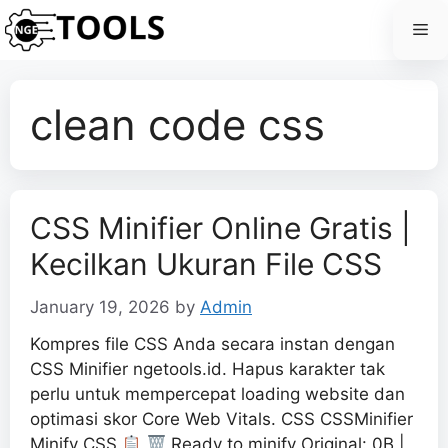
Skip
Me
to
content
clean code css
CSS Minifier Online Gratis |
Kecilkan Ukuran File CSS
January 19, 2026
by
Admin
Kompres file CSS Anda secara instan dengan
CSS Minifier ngetools.id. Hapus karakter tak
perlu untuk mempercepat loading website dan
optimasi skor Core Web Vitals. CSS CSSMinifier
Minify CSS
Ready to minify Original: 0B |