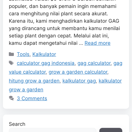
populer, dan banyak pemain ingin memahami
cara menghitung nilai plant secara akurat.
Karena itu, kami menghadirkan kalkulator GAG
yang dirancang untuk membantu kamu menilai
setiap plant dengan cepat. Melalui alat ini,
kamu dapat mengetahui nilai …
Read more
Categories
Tools
,
Kalkulator
Tags
calculator gag indonesia
,
gag calculator
,
gag
value calculator
,
grow a garden calculator
,
hitung grow a garden
,
kalkulator gag
,
kalkulator
grow a garden
3 Comments
Search