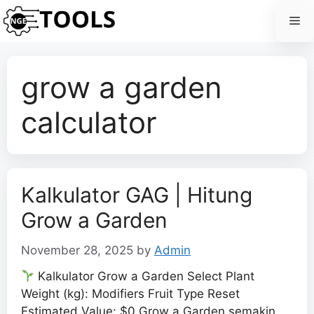
Skip
Me
to
content
grow a garden
calculator
Kalkulator GAG | Hitung
Grow a Garden
November 28, 2025
by
Admin
Kalkulator Grow a Garden Select Plant
Weight (kg): Modifiers Fruit Type Reset
Estimated Value: $0 Grow a Garden semakin