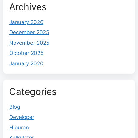
Archives
January 2026
December 2025
November 2025
October 2025
January 2020
Categories
Blog
Developer
Hiburan
Kalkulator