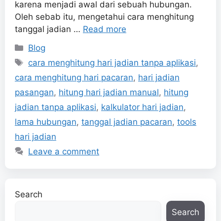
karena menjadi awal dari sebuah hubungan.
Oleh sebab itu, mengetahui cara menghitung
tanggal jadian …
Read more
Categories
Blog
Tags
cara menghitung hari jadian tanpa aplikasi
,
cara menghitung hari pacaran
,
hari jadian
pasangan
,
hitung hari jadian manual
,
hitung
jadian tanpa aplikasi
,
kalkulator hari jadian
,
lama hubungan
,
tanggal jadian pacaran
,
tools
hari jadian
Leave a comment
Search
Search