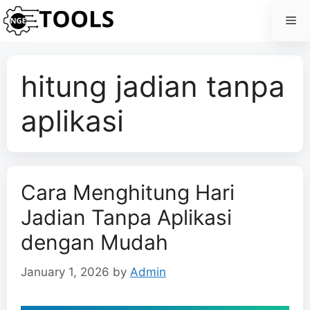
Skip
Me
to
content
hitung jadian tanpa
aplikasi
Cara Menghitung Hari
Jadian Tanpa Aplikasi
dengan Mudah
January 1, 2026
by
Admin