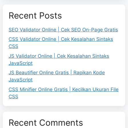
Recent Posts
SEO Validator Online | Cek SEO On-Page Gratis
CSS Validator Online | Cek Kesalahan Sintaks
CSS
JS Validator Online | Cek Kesalahan Sintaks
JavaScript
JS Beautifier Online Gratis | Rapikan Kode
JavaScript
CSS Minifier Online Gratis | Kecilkan Ukuran File
CSS
Recent Comments