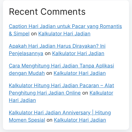
Recent Comments
Caption Hari Jadian untuk Pacar yang Romantis
& Simpel
on
Kalkulator Hari Jadian
Apakah Hari Jadian Harus Dirayakan? Ini
Penjelasannya
on
Kalkulator Hari Jadian
Cara Menghitung Hari Jadian Tanpa Aplikasi
dengan Mudah
on
Kalkulator Hari Jadian
Kalkulator Hitung Hari Jadian Pacaran – Alat
Penghitung Hari Jadian Online
on
Kalkulator
Hari Jadian
Kalkulator Hari Jadian Anniversary | Hitung
Momen Spesial
on
Kalkulator Hari Jadian