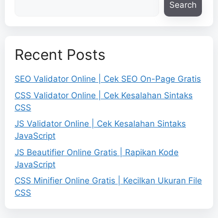
Search
Recent Posts
SEO Validator Online | Cek SEO On-Page Gratis
CSS Validator Online | Cek Kesalahan Sintaks
CSS
JS Validator Online | Cek Kesalahan Sintaks
JavaScript
JS Beautifier Online Gratis | Rapikan Kode
JavaScript
CSS Minifier Online Gratis | Kecilkan Ukuran File
CSS