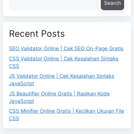
Search
Recent Posts
SEO Validator Online | Cek SEO On-Page Gratis
CSS Validator Online | Cek Kesalahan Sintaks
CSS
JS Validator Online | Cek Kesalahan Sintaks
JavaScript
JS Beautifier Online Gratis | Rapikan Kode
JavaScript
CSS Minifier Online Gratis | Kecilkan Ukuran File
CSS