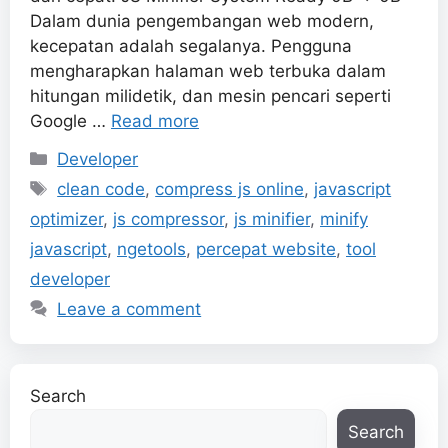
Dalam dunia pengembangan web modern,
kecepatan adalah segalanya. Pengguna
mengharapkan halaman web terbuka dalam
hitungan milidetik, dan mesin pencari seperti
Google …
Read more
Categories
Developer
Tags
clean code
,
compress js online
,
javascript
optimizer
,
js compressor
,
js minifier
,
minify
javascript
,
ngetools
,
percepat website
,
tool
developer
Leave a comment
Search
Search