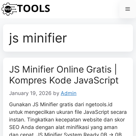
Skip
Me
to
content
js minifier
JS Minifier Online Gratis |
Kompres Kode JavaScript
January 19, 2026
by
Admin
Gunakan JS Minifier gratis dari ngetools.id
untuk mengecilkan ukuran file JavaScript secara
instan. Tingkatkan kecepatan website dan skor
SEO Anda dengan alat minifikasi yang aman
dan cepat. JS Minifier System Ready 0B → 0B