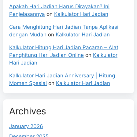
Apakah Hari Jadian Harus Dirayakan? Ini
Penjelasannya
on
Kalkulator Hari Jadian
Cara Menghitung Hari Jadian Tanpa Aplikasi
dengan Mudah
on
Kalkulator Hari Jadian
Kalkulator Hitung Hari Jadian Pacaran – Alat
Penghitung Hari Jadian Online
on
Kalkulator
Hari Jadian
Kalkulator Hari Jadian Anniversary | Hitung
Momen Spesial
on
Kalkulator Hari Jadian
Archives
January 2026
December 2025