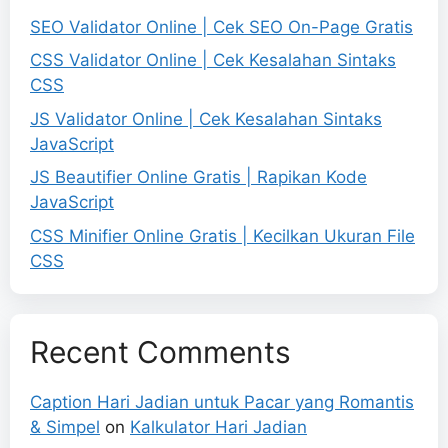
SEO Validator Online | Cek SEO On-Page Gratis
CSS Validator Online | Cek Kesalahan Sintaks
CSS
JS Validator Online | Cek Kesalahan Sintaks
JavaScript
JS Beautifier Online Gratis | Rapikan Kode
JavaScript
CSS Minifier Online Gratis | Kecilkan Ukuran File
CSS
Recent Comments
Caption Hari Jadian untuk Pacar yang Romantis
& Simpel
on
Kalkulator Hari Jadian