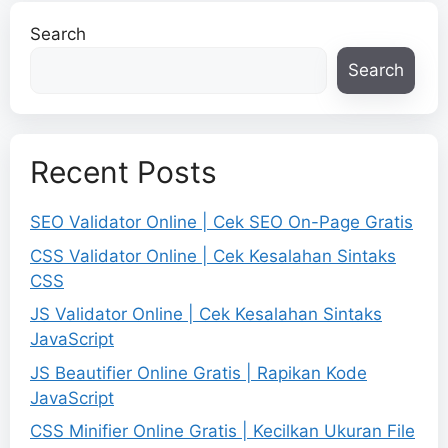
Search
Search
Recent Posts
SEO Validator Online | Cek SEO On-Page Gratis
CSS Validator Online | Cek Kesalahan Sintaks
CSS
JS Validator Online | Cek Kesalahan Sintaks
JavaScript
JS Beautifier Online Gratis | Rapikan Kode
JavaScript
CSS Minifier Online Gratis | Kecilkan Ukuran File