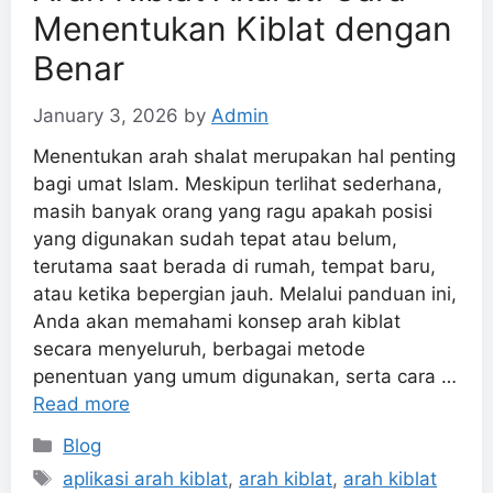
Menentukan Kiblat dengan
Benar
January 3, 2026
by
Admin
Menentukan arah shalat merupakan hal penting
bagi umat Islam. Meskipun terlihat sederhana,
masih banyak orang yang ragu apakah posisi
yang digunakan sudah tepat atau belum,
terutama saat berada di rumah, tempat baru,
atau ketika bepergian jauh. Melalui panduan ini,
Anda akan memahami konsep arah kiblat
secara menyeluruh, berbagai metode
penentuan yang umum digunakan, serta cara …
Read more
Categories
Blog
Tags
aplikasi arah kiblat
,
arah kiblat
,
arah kiblat