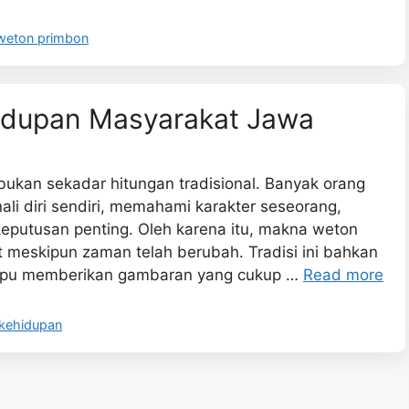
weton primbon
idupan Masyarakat Jawa
ukan sekadar hitungan tradisional. Banyak orang
i diri sendiri, memahami karakter seseorang,
putusan penting. Oleh karena itu, makna weton
meskipun zaman telah berubah. Tradisi ini bahkan
ampu memberikan gambaran yang cukup …
Read more
kehidupan