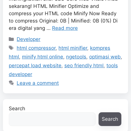
sekarang! HTML Minifier Optimize and
compress your HTML code Minify Now Ready
to compress Original: 0B | Minified: 0B (0%) ​Di
era digital yang …
Read more
Categories
Developer
Tags
html compressor
,
html minifier
,
kompres
html
,
minify html online
,
ngetools
,
optimasi web
,
percepat load website
,
seo friendly html
,
tools
developer
Leave a comment
Search
Search