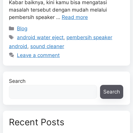
Kabar baiknya, kini kamu bisa mengatasi
masalah tersebut dengan mudah melalui
pembersih speaker …
Read more
Categories
Blog
Tags
android water eject
,
pembersih speaker
android
,
sound cleaner
Leave a comment
Search
Search
Recent Posts