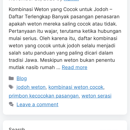
Kombinasi Weton yang Cocok untuk Jodoh –
Daftar Terlengkap Banyak pasangan penasaran
apakah weton mereka saling cocok atau tidak.
Pertanyaan itu wajar, terutama ketika hubungan
mulai serius. Oleh karena itu, daftar kombinasi
weton yang cocok untuk jodoh selalu menjadi
salah satu panduan yang paling dicari dalam
tradisi Jawa. Meskipun weton bukan penentu
mutlak nasib rumah …
Read more
Categories
Blog
Tags
jodoh weton
,
kombinasi weton cocok
,
primbon kecocokan pasangan
,
weton serasi
Leave a comment
Search