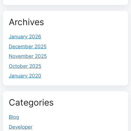
Archives
January 2026
December 2025
November 2025
October 2025
January 2020
Categories
Blog
Developer