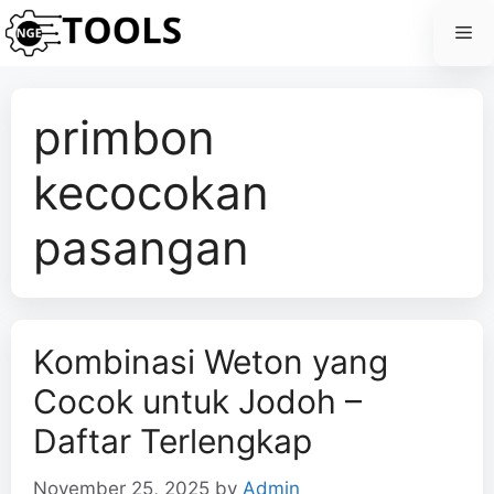
Skip
Me
to
content
primbon
kecocokan
pasangan
Kombinasi Weton yang
Cocok untuk Jodoh –
Daftar Terlengkap
November 25, 2025
by
Admin