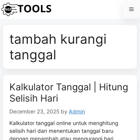
Skip
Me
to
content
tambah kurangi
tanggal
Kalkulator Tanggal | Hitung
Selisih Hari
December 23, 2025
by
Admin
Kalkulator tanggal online untuk menghitung
selisih hari dan menentukan tanggal baru
dengan menambah atau mengurangi hari,