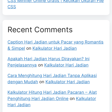
CSS Minifier Online Gratis | Kecilkan Ukuran File
CSS
Recent Comments
Caption Hari Jadian untuk Pacar yang Romantis
& Simpel
on
Kalkulator Hari Jadian
Apakah Hari Jadian Harus Dirayakan? Ini
Penjelasannya
on
Kalkulator Hari Jadian
Cara Menghitung Hari Jadian Tanpa Aplikasi
dengan Mudah
on
Kalkulator Hari Jadian
Kalkulator Hitung Hari Jadian Pacaran – Alat
Penghitung Hari Jadian Online
on
Kalkulator
Hari Jadian