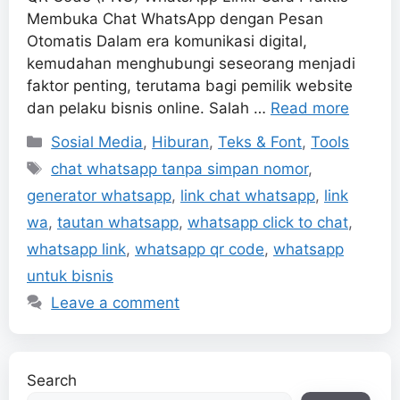
Membuka Chat WhatsApp dengan Pesan
Otomatis Dalam era komunikasi digital,
kemudahan menghubungi seseorang menjadi
faktor penting, terutama bagi pemilik website
dan pelaku bisnis online. Salah …
Read more
Categories
Sosial Media
,
Hiburan
,
Teks & Font
,
Tools
Tags
chat whatsapp tanpa simpan nomor
,
generator whatsapp
,
link chat whatsapp
,
link
wa
,
tautan whatsapp
,
whatsapp click to chat
,
whatsapp link
,
whatsapp qr code
,
whatsapp
untuk bisnis
Leave a comment
Search