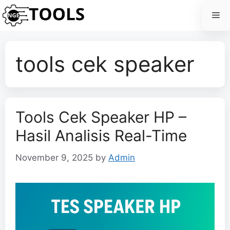
Skip
Me
to
content
tools cek speaker
Tools Cek Speaker HP –
Hasil Analisis Real-Time
November 9, 2025
by
Admin