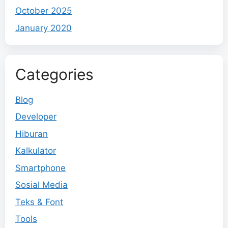
October 2025
January 2020
Categories
Blog
Developer
Hiburan
Kalkulator
Smartphone
Sosial Media
Teks & Font
Tools