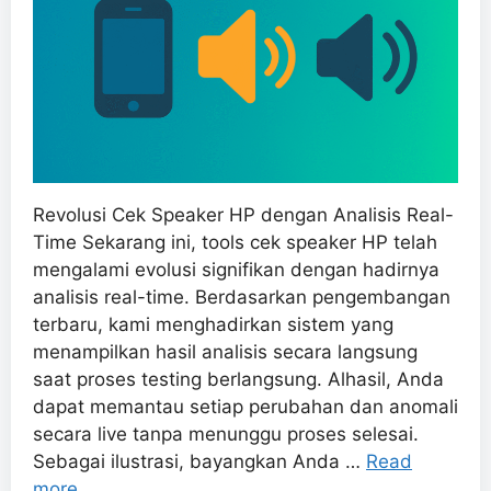
Revolusi Cek Speaker HP dengan Analisis Real-
Time Sekarang ini, tools cek speaker HP telah
mengalami evolusi signifikan dengan hadirnya
analisis real-time. Berdasarkan pengembangan
terbaru, kami menghadirkan sistem yang
menampilkan hasil analisis secara langsung
saat proses testing berlangsung. Alhasil, Anda
dapat memantau setiap perubahan dan anomali
secara live tanpa menunggu proses selesai.
Sebagai ilustrasi, bayangkan Anda …
Read
more