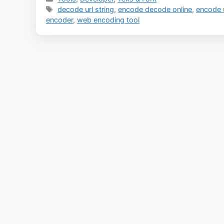
Tags
decode url string
,
encode decode online
,
encode u
encoder
,
web encoding tool