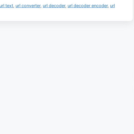
rl text
,
url converter
,
url decoder
,
url decoder encoder
,
url