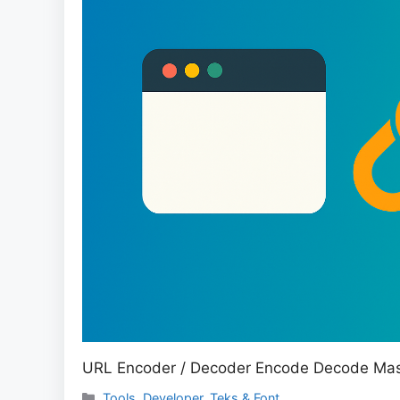
URL Encoder / Decoder Encode Decode Masuk
Categories
Tools
,
Developer
,
Teks & Font