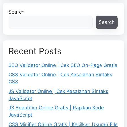
Search
Search
Recent Posts
SEO Validator Online | Cek SEO On-Page Gratis
CSS Validator Online | Cek Kesalahan Sintaks
CSS
JS Validator Online | Cek Kesalahan Sintaks
JavaScript
JS Beautifier Online Gratis | Rapikan Kode
JavaScript
CSS Minifier Online Gratis | Kecilkan Ukuran File