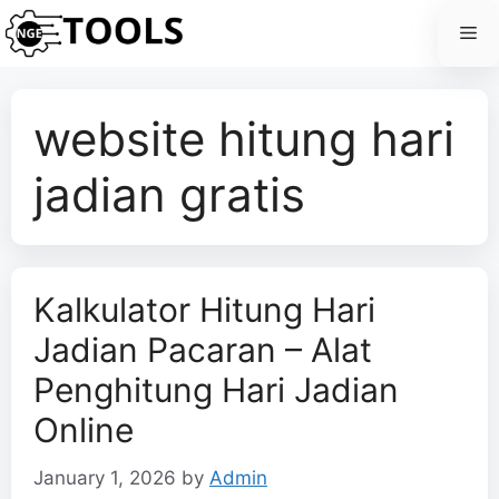
Skip
Me
to
content
website hitung hari
jadian gratis
Kalkulator Hitung Hari
Jadian Pacaran – Alat
Penghitung Hari Jadian
Online
January 1, 2026
by
Admin