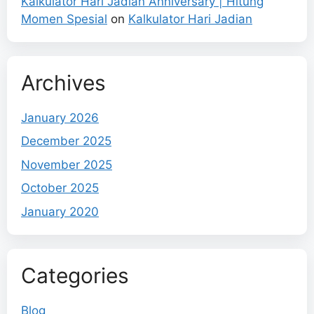
Kalkulator Hari Jadian Anniversary | Hitung
Momen Spesial
on
Kalkulator Hari Jadian
Archives
January 2026
December 2025
November 2025
October 2025
January 2020
Categories
Blog