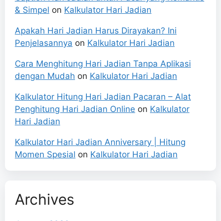
& Simpel
on
Kalkulator Hari Jadian
Apakah Hari Jadian Harus Dirayakan? Ini
Penjelasannya
on
Kalkulator Hari Jadian
Cara Menghitung Hari Jadian Tanpa Aplikasi
dengan Mudah
on
Kalkulator Hari Jadian
Kalkulator Hitung Hari Jadian Pacaran – Alat
Penghitung Hari Jadian Online
on
Kalkulator
Hari Jadian
Kalkulator Hari Jadian Anniversary | Hitung
Momen Spesial
on
Kalkulator Hari Jadian
Archives