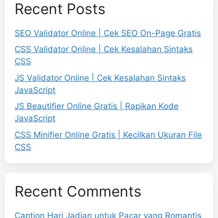
Recent Posts
SEO Validator Online | Cek SEO On-Page Gratis
CSS Validator Online | Cek Kesalahan Sintaks
CSS
JS Validator Online | Cek Kesalahan Sintaks
JavaScript
JS Beautifier Online Gratis | Rapikan Kode
JavaScript
CSS Minifier Online Gratis | Kecilkan Ukuran File
CSS
Recent Comments
Caption Hari Jadian untuk Pacar yang Romantis