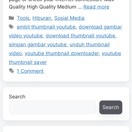
Quality High Quality Medium …
Read more
Categories
Tools
,
Hiburan
,
Sosial Media
Tags
ambil thumbnail youtube
,
download gambar
video youtube
,
download thumbnail youtube
,
simpan gambar youtube
,
unduh thumbnail
video
,
youtube thumbnail downloader
,
youtube
thumbnail saver
1 Comment
Search
Search