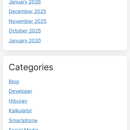
January 2026
December 2025
November 2025
October 2025
January 2020
Categories
Blog
Developer
Hiburan
Kalkulator
Smartphone