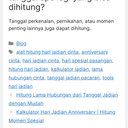
dihitung?
Tanggal perkenalan, pernikahan, atau momen
penting lainnya juga dapat dihitung.
Categories
Blog
Tags
alat hitung hari jadian cinta
,
anniversary
cinta
,
hari jadian cinta
,
hari spesial pasangan
,
hitung hari jadian
,
kalkulator jadian
,
lama
hubungan cinta
,
tanggal jadian pacaran
,
tools
hari jadian
Hitung Lama Hubungan dari Tanggal Jadian
dengan Mudah
Kalkulator Hari Jadian Anniversary | Hitung
Momen Spesial