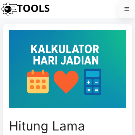
Skip
Me
to
content
Hitung Lama