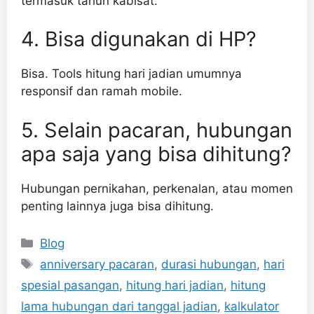
termasuk tahun kabisat.
4. Bisa digunakan di HP?
Bisa. Tools hitung hari jadian umumnya
responsif dan ramah mobile.
5. Selain pacaran, hubungan
apa saja yang bisa dihitung?
Hubungan pernikahan, perkenalan, atau momen
penting lainnya juga bisa dihitung.
Categories
Blog
Tags
anniversary pacaran
,
durasi hubungan
,
hari
spesial pasangan
,
hitung hari jadian
,
hitung
lama hubungan dari tanggal jadian
,
kalkulator