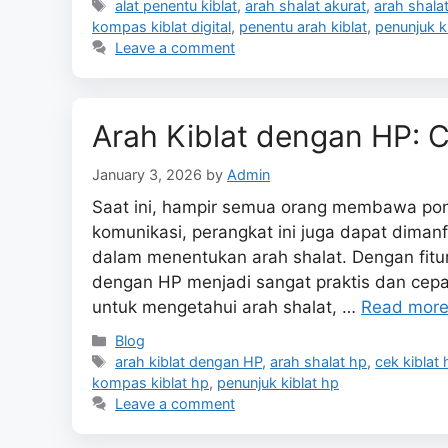
Tags
alat penentu kiblat
,
arah shalat akurat
,
arah shala
kompas kiblat digital
,
penentu arah kiblat
,
penunjuk k
Leave a comment
Arah Kiblat dengan HP: 
January 3, 2026
by
Admin
Saat ini, hampir semua orang membawa pons
komunikasi, perangkat ini juga dapat dima
dalam menentukan arah shalat. Dengan fitu
dengan HP menjadi sangat praktis dan cep
untuk mengetahui arah shalat, …
Read mor
Categories
Blog
Tags
arah kiblat dengan HP
,
arah shalat hp
,
cek kiblat 
kompas kiblat hp
,
penunjuk kiblat hp
Leave a comment