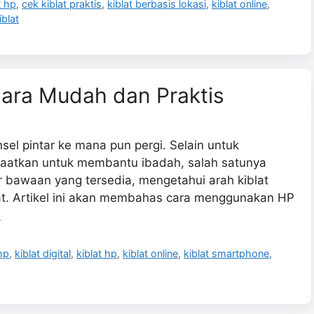
t hp
,
cek kiblat praktis
,
kiblat berbasis lokasi
,
kiblat online
,
iblat
Cara Mudah dan Praktis
el pintar ke mana pun pergi. Selain untuk
nfaatkan untuk membantu ibadah, salah satunya
r bawaan yang tersedia, mengetahui arah kiblat
at. Artikel ini akan membahas cara menggunakan HP
e
hp
,
kiblat digital
,
kiblat hp
,
kiblat online
,
kiblat smartphone
,