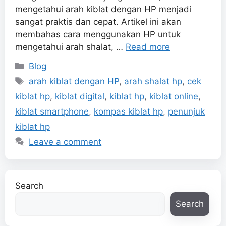
mengetahui arah kiblat dengan HP menjadi
sangat praktis dan cepat. Artikel ini akan
membahas cara menggunakan HP untuk
mengetahui arah shalat, …
Read more
Categories
Blog
Tags
arah kiblat dengan HP
,
arah shalat hp
,
cek
kiblat hp
,
kiblat digital
,
kiblat hp
,
kiblat online
,
kiblat smartphone
,
kompas kiblat hp
,
penunjuk
kiblat hp
Leave a comment
Search
Search