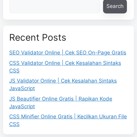
Search
Recent Posts
SEO Validator Online | Cek SEO On-Page Gratis
CSS Validator Online | Cek Kesalahan Sintaks
CSS
JS Validator Online | Cek Kesalahan Sintaks
JavaScript
JS Beautifier Online Gratis | Rapikan Kode
JavaScript
CSS Minifier Online Gratis | Kecilkan Ukuran File
CSS