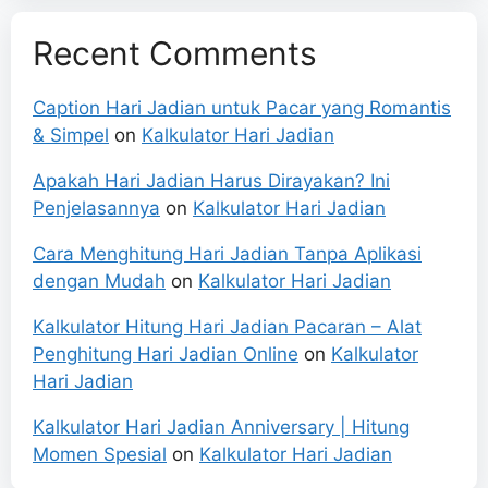
Recent Comments
Caption Hari Jadian untuk Pacar yang Romantis
& Simpel
on
Kalkulator Hari Jadian
Apakah Hari Jadian Harus Dirayakan? Ini
Penjelasannya
on
Kalkulator Hari Jadian
Cara Menghitung Hari Jadian Tanpa Aplikasi
dengan Mudah
on
Kalkulator Hari Jadian
Kalkulator Hitung Hari Jadian Pacaran – Alat
Penghitung Hari Jadian Online
on
Kalkulator
Hari Jadian
Kalkulator Hari Jadian Anniversary | Hitung
Momen Spesial
on
Kalkulator Hari Jadian