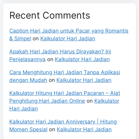
Recent Comments
Caption Hari Jadian untuk Pacar yang Romantis
& Simpel
on
Kalkulator Hari Jadian
Apakah Hari Jadian Harus Dirayakan? Ini
Penjelasannya
on
Kalkulator Hari Jadian
Cara Menghitung Hari Jadian Tanpa Aplikasi
dengan Mudah
on
Kalkulator Hari Jadian
Kalkulator Hitung Hari Jadian Pacaran – Alat
Penghitung Hari Jadian Online
on
Kalkulator
Hari Jadian
Kalkulator Hari Jadian Anniversary | Hitung
Momen Spesial
on
Kalkulator Hari Jadian