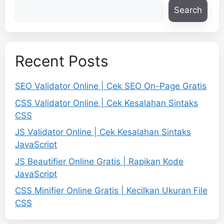
Search
Recent Posts
SEO Validator Online | Cek SEO On-Page Gratis
CSS Validator Online | Cek Kesalahan Sintaks
CSS
JS Validator Online | Cek Kesalahan Sintaks
JavaScript
JS Beautifier Online Gratis | Rapikan Kode
JavaScript
CSS Minifier Online Gratis | Kecilkan Ukuran File
CSS