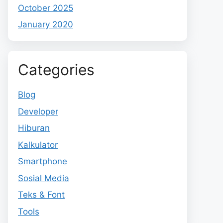
October 2025
January 2020
Categories
Blog
Developer
Hiburan
Kalkulator
Smartphone
Sosial Media
Teks & Font
Tools