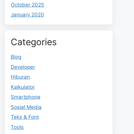
October 2025
January 2020
Categories
Blog
Developer
Hiburan
Kalkulator
Smartphone
Sosial Media
Teks & Font
Tools