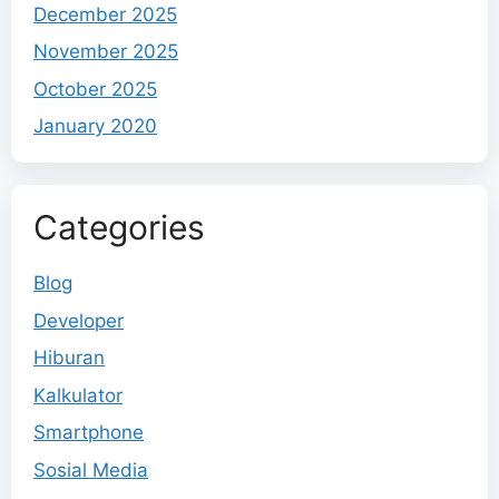
December 2025
November 2025
October 2025
January 2020
Categories
Blog
Developer
Hiburan
Kalkulator
Smartphone
Sosial Media