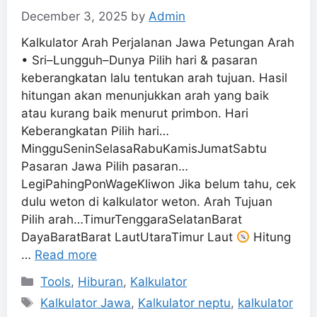
December 3, 2025
by
Admin
Kalkulator Arah Perjalanan Jawa Petungan Arah
• Sri–Lungguh–Dunya Pilih hari & pasaran
keberangkatan lalu tentukan arah tujuan. Hasil
hitungan akan menunjukkan arah yang baik
atau kurang baik menurut primbon. Hari
Keberangkatan Pilih hari…
MingguSeninSelasaRabuKamisJumatSabtu
Pasaran Jawa Pilih pasaran…
LegiPahingPonWageKliwon Jika belum tahu, cek
dulu weton di kalkulator weton. Arah Tujuan
Pilih arah…TimurTenggaraSelatanBarat
DayaBaratBarat LautUtaraTimur Laut
Hitung
…
Read more
Categories
Tools
,
Hiburan
,
Kalkulator
Tags
Kalkulator Jawa
,
Kalkulator neptu
,
kalkulator