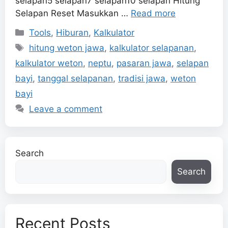
selapan5 selapan7 selapan10 selapan Hitung
Selapan Reset Masukkan …
Read more
Categories
Tools
,
Hiburan
,
Kalkulator
Tags
hitung weton jawa
,
kalkulator selapanan
,
kalkulator weton
,
neptu
,
pasaran jawa
,
selapan
bayi
,
tanggal selapanan
,
tradisi jawa
,
weton
bayi
Leave a comment
Search
Search
Recent Posts