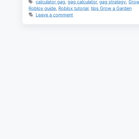
Tags
calculator gag
,
gag calculator
,
gag strategy
,
Grow
Roblox guide
,
Roblox tutorial
,
tips Grow a Garden
Leave a comment