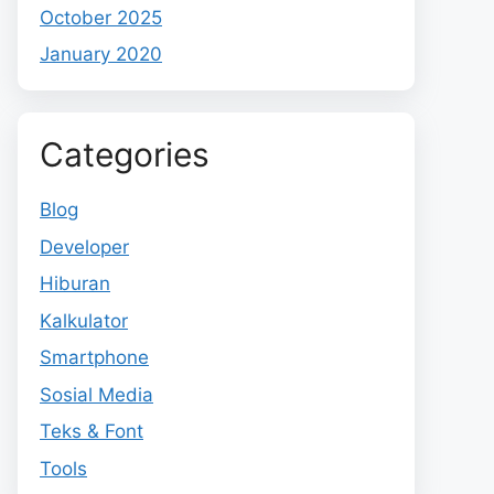
October 2025
January 2020
Categories
Blog
Developer
Hiburan
Kalkulator
Smartphone
Sosial Media
Teks & Font
Tools