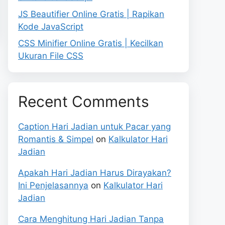
JS Beautifier Online Gratis | Rapikan
Kode JavaScript
CSS Minifier Online Gratis | Kecilkan
Ukuran File CSS
Recent Comments
Caption Hari Jadian untuk Pacar yang
Romantis & Simpel
on
Kalkulator Hari
Jadian
Apakah Hari Jadian Harus Dirayakan?
Ini Penjelasannya
on
Kalkulator Hari
Jadian
Cara Menghitung Hari Jadian Tanpa