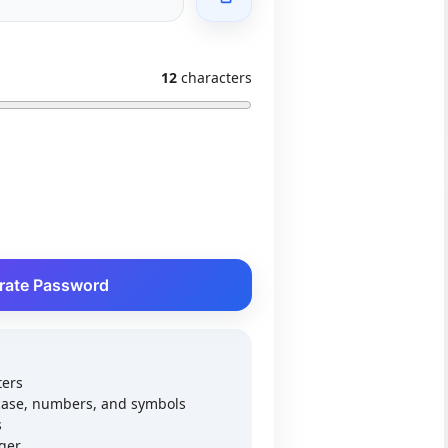
12
characters
rate Password
ters
case, numbers, and symbols
s
ger