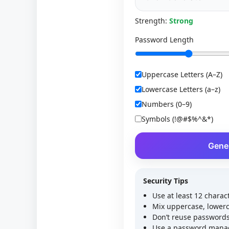
Strength:
Strong
Password Length
Uppercase Letters (A–Z)
Lowercase Letters (a–z)
Numbers (0–9)
Symbols (!@#$%^&*)
Gene
Security Tips
Use at least 12 charac
Mix uppercase, lower
Don’t reuse password
Use a password mana