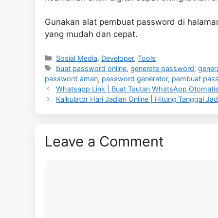
Gunakan alat pembuat password di halaman
yang mudah dan cepat.
Categories
Sosial Media
,
Developer
,
Tools
Tags
buat password online
,
generate password
,
gener
password aman
,
password generator
,
pembuat pas
Whatsapp Link | Buat Tautan WhatsApp Otomati
Kalkulator Hari Jadian Online | Hitung Tanggal Ja
Leave a Comment
Comment