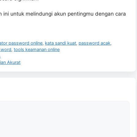
 ini untuk melindungi akun pentingmu dengan cara
ator password online
,
kata sandi kuat
,
password acak
,
sword
,
tools keamanan online
s
dian Akurat