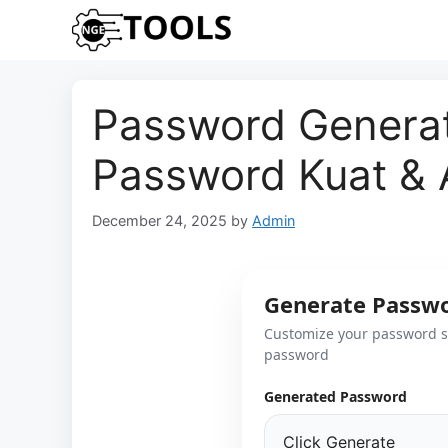
Skip
to
content
Password Generat
Password Kuat &
December 24, 2025
by
Admin
Generate Passw
Customize your password s
password
Generated Password